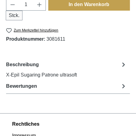
Produkt Anzahl: Gib den gewünschten Wert e
In den Warenkorb
Stck.
Zum Merkzettel hinzufügen
Produktnummer:
3081611
Beschreibung
X-Epil Sugaring Patrone ultrasoft
Bewertungen
Rechtliches
Impressum