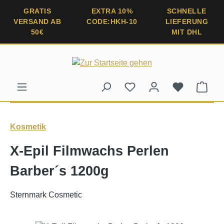
alt springen
GRATIS
EXTRA 10%
SCHNELLE
VERSAND AB
CODE:HKH-10
LIEFERUNG
50€
MIT DHL
Ware
Kosmetik
X-Epil Filmwachs Perlen
Barber´s 1200g
Sternmark Cosmetic