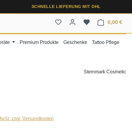
SCHNELLE LIEFERUNG MIT DHL
0,00 €
Ware
eräte
Premium Produkte
Geschenke
Tattoo Pflege
Sternmark Cosmetic
 MwSt. zzgl. Versandkosten