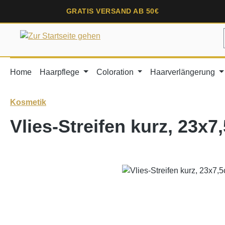
springen
Zur Hauptnavigation springen
GRATIS VERSAND AB 50€
Home
Haarpflege
Coloration
Haarverlängerung
Kosmetik
Vlies-Streifen kurz, 23x
Bildergalerie überspringen