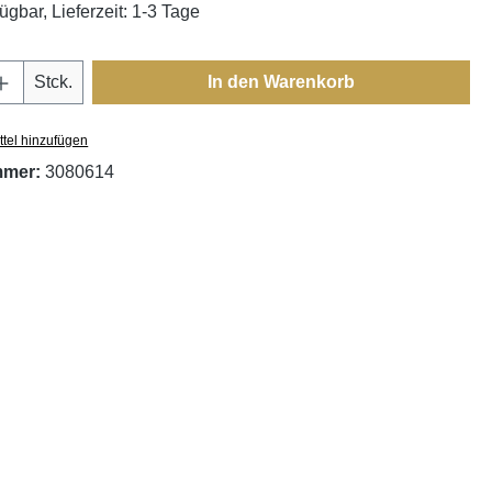
ügbar, Lieferzeit: 1-3 Tage
Anzahl: Gib den gewünschten Wert ein oder
Stck.
In den Warenkorb
tel hinzufügen
mmer:
3080614