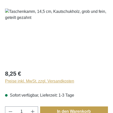
Bildergalerie überspringen
8,25 €
Preise inkl. MwSt. zzgl. Versandkosten
Sofort verfügbar, Lieferzeit: 1-3 Tage
Produkt Anzahl: Gib den gewünschten Wert e
In den Warenkorb