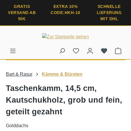
alt springen
GRATIS
EXTRA 10%
SCHNELLE
VERSAND AB
CODE:HKH-10
LIEFERUNG
50€
MIT DHL
Ware
Bart & Rasur
Kämme & Bürsten
Taschenkamm, 14,5 cm,
Kautschukholz, grob und fein,
geteilt gezahnt
Golddachs