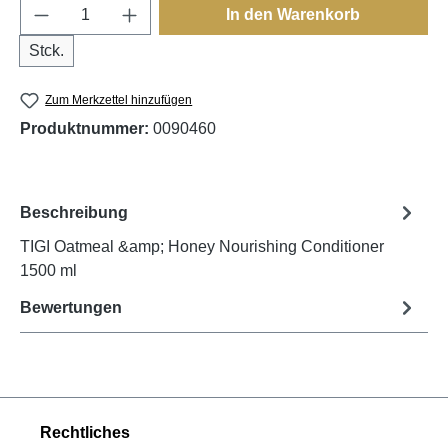
Produkt Anzahl: Gib den gewünschten Wert e
In den Warenkorb
Stck.
Zum Merkzettel hinzufügen
Produktnummer:
0090460
Beschreibung
TIGI Oatmeal &amp; Honey Nourishing Conditioner
1500 ml
Bewertungen
Rechtliches