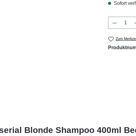
Sofort verf
Produkt 
Zum Merkzet
Produktnu
 serial Blonde Shampoo 400ml B