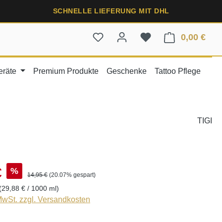
SCHNELLE LIEFERUNG MIT DHL
0,00 €
Ware
eräte
Premium Produkte
Geschenke
Tattoo Pflege
TIGI
€
%
14,95 €
(20.07% gespart)
(29,88 € / 1000 ml)
 MwSt. zzgl. Versandkosten