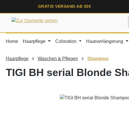
springen
Zur Hauptnavigation springen
GRATIS VERSAND AB 50€
Home
Haarpflege
Coloration
Haarverlängerung
Haarpflege
Waschen & Pflegen
Shampoo
TIGI BH serial Blonde 
Bildergalerie überspringen