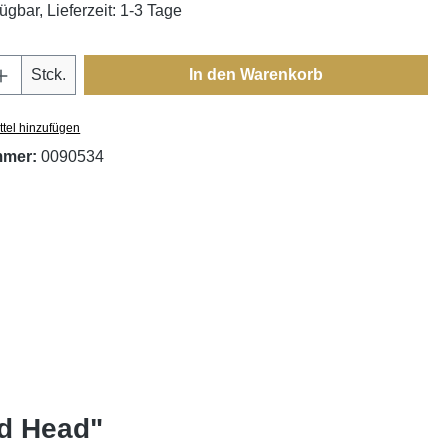
ügbar, Lieferzeit: 1-3 Tage
Anzahl: Gib den gewünschten Wert ein oder
Stck.
In den Warenkorb
tel hinzufügen
mmer:
0090534
ed Head"