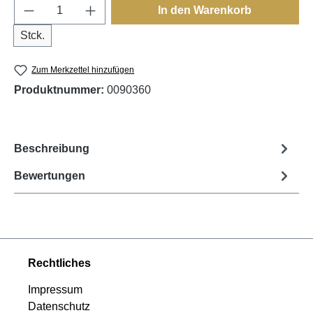
Produkt Anzahl: Gib den gewünschten Wert e
In den Warenkorb
Stck.
Zum Merkzettel hinzufügen
Produktnummer:
0090360
Beschreibung
Bewertungen
Rechtliches
Impressum
Datenschutz