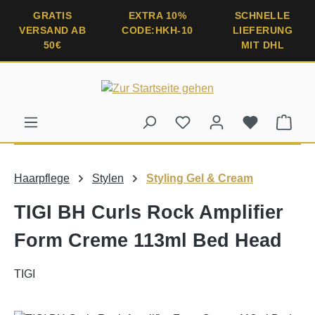
alt springen
GRATIS
EXTRA 10%
SCHNELLE
VERSAND AB
CODE:HKH-10
LIEFERUNG
50€
MIT DHL
Ware
Haarpflege
Stylen
Styling Gel & Cream
TIGI BH Curls Rock Amplifier
Form Creme 113ml Bed Head
TIGI