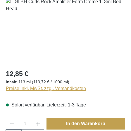
Bildergalerie überspringen
12,85 €
Inhalt:
113 ml
(113,72 € / 1000 ml)
Preise inkl. MwSt. zzgl. Versandkosten
Sofort verfügbar, Lieferzeit: 1-3 Tage
Produkt Anzahl: Gib den gewünschten Wert e
In den Warenkorb