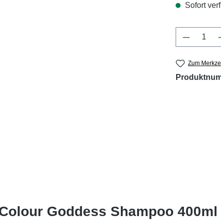
Sofort verf
Produkt 
Zum Merkzet
Produktnu
H Colour Goddess Shampoo 400ml