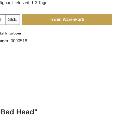
ügbar, Lieferzeit: 1-3 Tage
Anzahl: Gib den gewünschten Wert ein oder
Stck.
In den Warenkorb
tel hinzufügen
mmer:
0090518
 Bed Head"