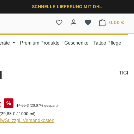
SCHNELLE LIEFERUNG MIT DHL
0,00 €
Ware
eräte
Premium Produkte
Geschenke
Tattoo Pflege
d
TIGI
€
%
14,95 €
(20.07% gespart)
(29,88 € / 1000 ml)
 MwSt. zzgl. Versandkosten