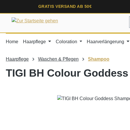
springen
Zur Hauptnavigation springen
GRATIS VERSAND AB 50€
Home
Haarpflege
Coloration
Haarverlängerung
Haarpflege
Waschen & Pflegen
Shampoo
TIGI BH Colour Goddes
Bildergalerie überspringen