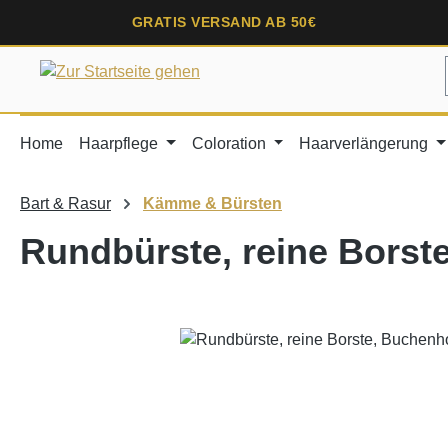
springen
Zur Hauptnavigation springen
GRATIS VERSAND AB 50€
Home
Haarpflege
Coloration
Haarverlängerung
Bart & Rasur
Kämme & Bürsten
Rundbürste, reine Borste
Bildergalerie überspringen