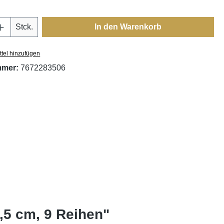
Anzahl: Gib den gewünschten Wert ein oder
Stck.
In den Warenkorb
tel hinzufügen
mmer:
7672283506
,5 cm, 9 Reihen"