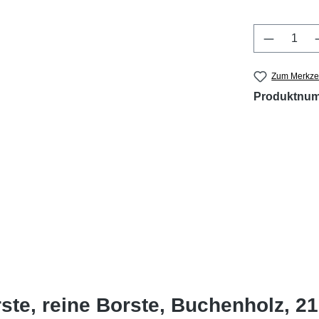
Produkt 
Zum Merkzet
Produktnu
te, reine Borste, Buchenholz, 21