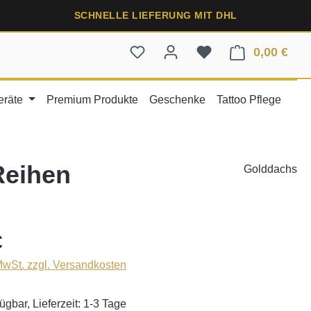
SCHNELLE LIEFERUNG MIT DHL
0,00 €
Ware
eräte
Premium Produkte
Geschenke
Tattoo Pflege
Reihen
Golddachs
€
 MwSt. zzgl. Versandkosten
ügbar, Lieferzeit: 1-3 Tage