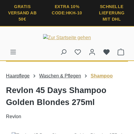
alt springen
GRATIS
EXTRA 10%
SCHNELLE
VERSAND AB
CODE:HKH-10
LIEFERUNG
50€
MIT DHL
Ware
Haarpflege
Waschen & Pflegen
Shampoo
Revlon 45 Days Shampoo
Golden Blondes 275ml
Revlon