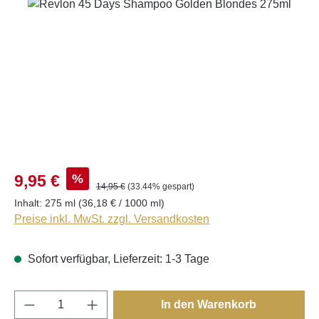
Bildergalerie überspringen
%
9,95 €
14,95 €
(33.44% gespart)
Inhalt:
275 ml
(36,18 € / 1000 ml)
Preise inkl. MwSt. zzgl. Versandkosten
Sofort verfügbar, Lieferzeit: 1-3 Tage
Produkt Anzahl: Gib den gewünschten Wert e
In den Warenkorb