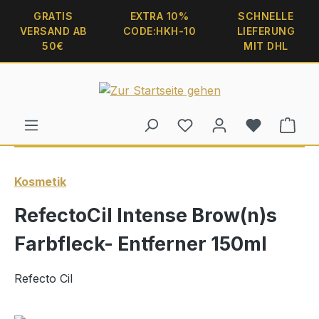
alt springen
GRATIS
EXTRA 10%
SCHNELLE
VERSAND AB
CODE:HKH-10
LIEFERUNG
50€
MIT DHL
Ware
Kosmetik
RefectoCil Intense Brow(n)s
Farbfleck- Entferner 150ml
Refecto Cil