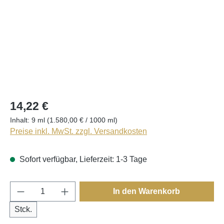
14,22 €
Inhalt:
9 ml
(1.580,00 € / 1000 ml)
Preise inkl. MwSt. zzgl. Versandkosten
Sofort verfügbar, Lieferzeit: 1-3 Tage
Produkt Anzahl: Gib den gewünschten Wert e
In den Warenkorb
Stck.