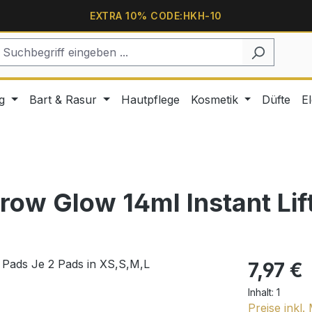
EXTRA 10% CODE:HKH-10
g
Bart & Rasur
Hautpflege
Kosmetik
Düfte
E
ow Glow 14ml Instant Lift
7,97 €
Inhalt:
1
Preise inkl