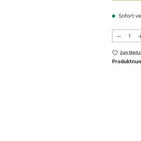
Sofort ver
Produkt
Zum Merkze
Produktnu