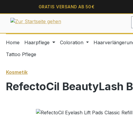
springen
Zur Hauptnavigation springen
GRATIS VERSAND AB 50€
Home
Haarpflege
Coloration
Haarverlängerun
Tattoo Pflege
Kosmetik
RefectoCil BeautyLash Br
Bildergalerie überspringen