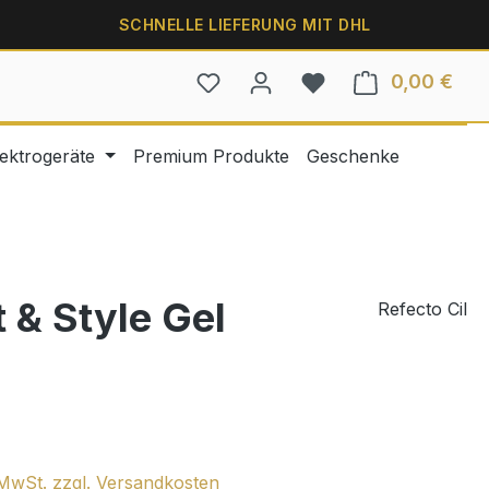
SCHNELLE LIEFERUNG MIT DHL
0,00 €
Ware
lektrogeräte
Premium Produkte
Geschenke
 & Style Gel
Refecto Cil
. MwSt. zzgl. Versandkosten