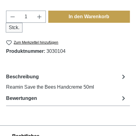
Produkt Anzahl: Gib den gewünschten Wert e
In den Warenkorb
Stck.
Zum Merkzettel hinzufügen
Produktnummer:
3030104
Beschreibung
Reamin Save the Bees Handcreme 50ml
Bewertungen