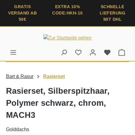
alt springen
GRATIS
EXTRA 10%
SCHNELLE
VERSAND AB
CODE:HKH-10
LIEFERUNG
50€
MIT DHL
Ware
Bart & Rasur
Rasierset
Rasierset, Silberspitzhaar,
Polymer schwarz, chrom,
MACH3
Golddachs