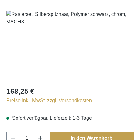
Bildergalerie überspringen
168,25 €
Preise inkl. MwSt. zzgl. Versandkosten
Sofort verfügbar, Lieferzeit: 1-3 Tage
Produkt Anzahl: Gib den gewünschten Wert e
In den Warenkorb