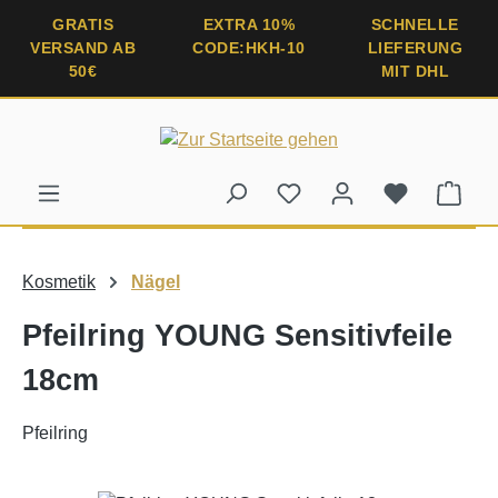
alt springen
GRATIS
EXTRA 10%
SCHNELLE
VERSAND AB
CODE:HKH-10
LIEFERUNG
50€
MIT DHL
Ware
Kosmetik
Nägel
Pfeilring YOUNG Sensitivfeile
18cm
Pfeilring