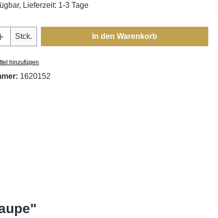
ügbar, Lieferzeit: 1-3 Tage
Anzahl: Gib den gewünschten Wert ein oder
Stck.
In den Warenkorb
tel hinzufügen
mmer:
1620152
taupe"