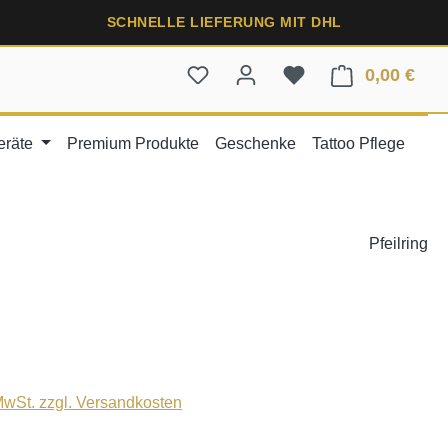
SCHNELLE LIEFERUNG MIT DHL
0,00 €
Ware
eräte
Premium Produkte
Geschenke
Tattoo Pflege
Pfeilring
 MwSt. zzgl. Versandkosten