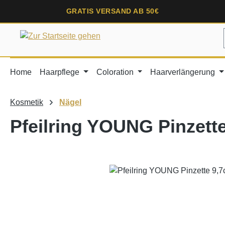
springen
Zur Hauptnavigation springen
GRATIS VERSAND AB 50€
Home
Haarpflege
Coloration
Haarverlängerung
Kosmetik
Nägel
Pfeilring YOUNG Pinzette
Bildergalerie überspringen