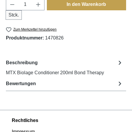
Produkt Anzahl: Gib den gewünschten Wert e
In den Warenkorb
Stck.
Zum Merkzettel hinzufügen
Produktnummer:
1470826
Beschreibung
MTX Biolage Conditioner 200ml Bond Therapy
Bewertungen
Rechtliches
Impressum