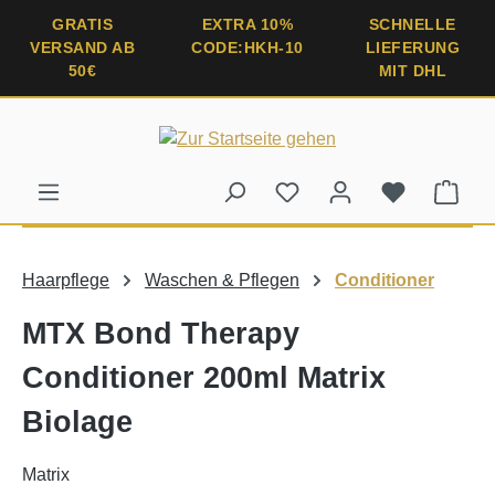
alt springen
GRATIS
EXTRA 10%
SCHNELLE
VERSAND AB
CODE:HKH-10
LIEFERUNG
50€
MIT DHL
Ware
Haarpflege
Waschen & Pflegen
Conditioner
MTX Bond Therapy
Conditioner 200ml Matrix
Biolage
Matrix