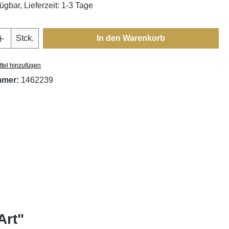
ügbar, Lieferzeit: 1-3 Tage
Anzahl: Gib den gewünschten Wert ein oder
Stck.
In den Warenkorb
tel hinzufügen
mmer:
1462239
Art"