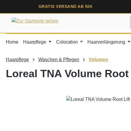
springen
Zur Hauptnavigation springen
GRATIS VERSAND AB 50€
Home
Haarpflege
Coloration
Haarverlängerung
Haarpflege
Waschen & Pflegen
Volumen
Loreal TNA Volume Root L
Bildergalerie überspringen