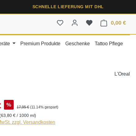
SCHNELLE LIEFERUNG MIT DHL
0,00 €
Ware
eräte
Premium Produkte
Geschenke
Tattoo Pflege
L'Oreal
€
%
17,95 €
(11.14% gespart)
(63,80 € / 1000 ml)
 MwSt. zzgl. Versandkosten