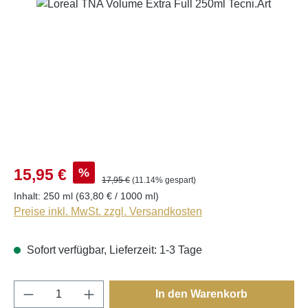
Bildergalerie überspringen
%
15,95 €
17,95 €
(11.14% gespart)
Inhalt:
250 ml
(63,80 € / 1000 ml)
Preise inkl. MwSt. zzgl. Versandkosten
Sofort verfügbar, Lieferzeit: 1-3 Tage
Produkt Anzahl: Gib den gewünschten Wert e
In den Warenkorb