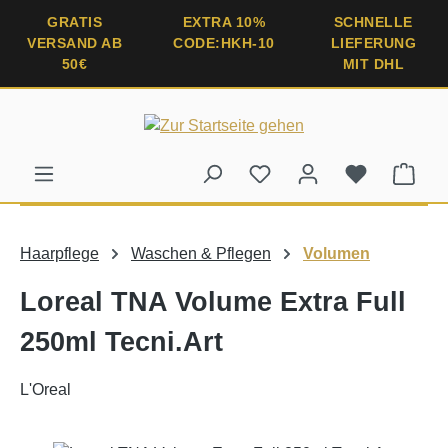
alt springen
GRATIS
EXTRA 10%
SCHNELLE
VERSAND AB
CODE:HKH-10
LIEFERUNG
50€
MIT DHL
Ware
Haarpflege
Waschen & Pflegen
Volumen
Loreal TNA Volume Extra Full
250ml Tecni.Art
L'Oreal