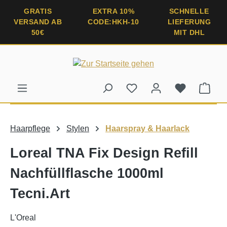
alt springen
GRATIS
EXTRA 10%
SCHNELLE
VERSAND AB
CODE:HKH-10
LIEFERUNG
50€
MIT DHL
Ware
Haarpflege
Stylen
Haarspray & Haarlack
Loreal TNA Fix Design Refill
Nachfüllflasche 1000ml
Tecni.Art
L'Oreal