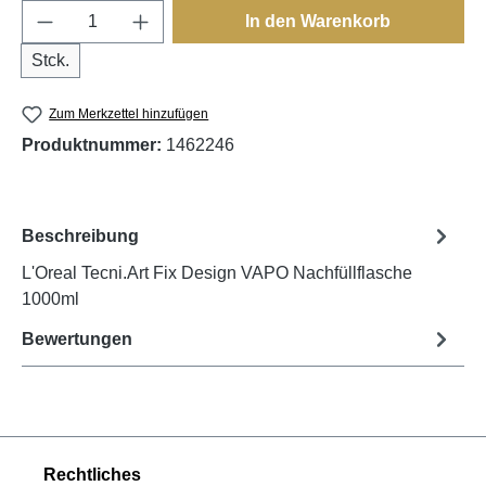
Produkt Anzahl: Gib den gewünschten Wert e
In den Warenkorb
Stck.
Zum Merkzettel hinzufügen
Produktnummer:
1462246
Beschreibung
L'Oreal Tecni.Art Fix Design VAPO Nachfüllflasche
1000ml
Bewertungen
Rechtliches