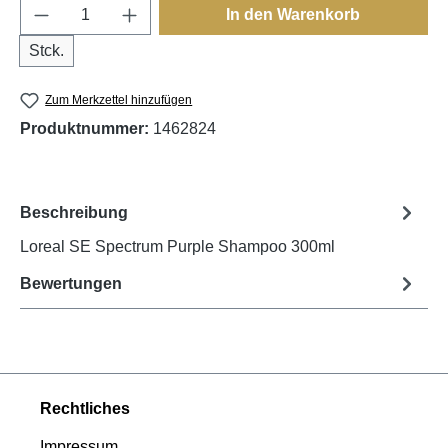
Produkt Anzahl: Gib den gewünschten Wert e
In den Warenkorb
Stck.
Zum Merkzettel hinzufügen
Produktnummer:
1462824
Beschreibung
Loreal SE Spectrum Purple Shampoo 300ml
Bewertungen
Rechtliches
Impressum