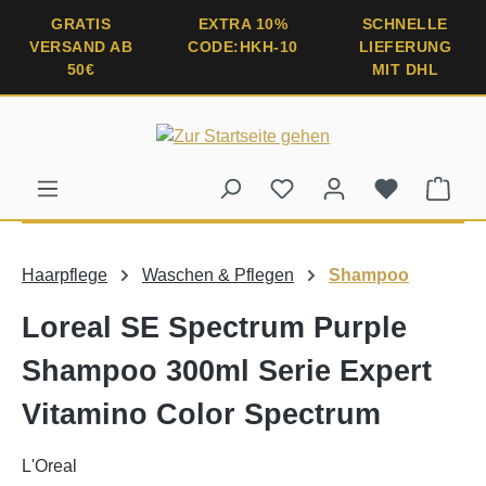
alt springen
GRATIS
EXTRA 10%
SCHNELLE
VERSAND AB
CODE:HKH-10
LIEFERUNG
50€
MIT DHL
Ware
Haarpflege
Waschen & Pflegen
Shampoo
Loreal SE Spectrum Purple
Shampoo 300ml Serie Expert
Vitamino Color Spectrum
L'Oreal