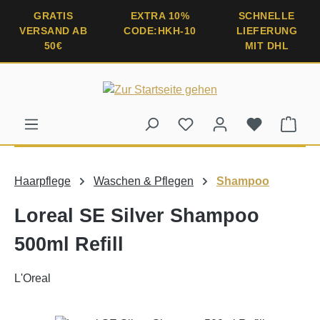
alt springen
GRATIS
EXTRA 10%
SCHNELLE
VERSAND AB
CODE:HKH-10
LIEFERUNG
50€
MIT DHL
Ware
Haarpflege
Waschen & Pflegen
Shampoo
Loreal SE Silver Shampoo
500ml Refill
L'Oreal