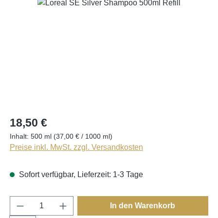
Bildergalerie überspringen
18,50 €
Inhalt:
500 ml
(37,00 € / 1000 ml)
Preise inkl. MwSt. zzgl. Versandkosten
Sofort verfügbar, Lieferzeit: 1-3 Tage
Produkt Anzahl: Gib den gewünschten Wert e
In den Warenkorb