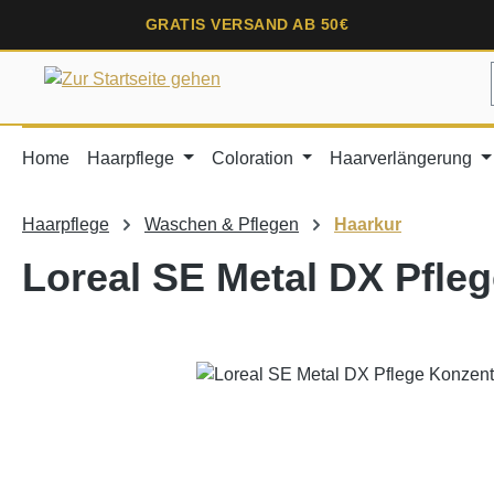
springen
Zur Hauptnavigation springen
GRATIS VERSAND AB 50€
Home
Haarpflege
Coloration
Haarverlängerung
Haarpflege
Waschen & Pflegen
Haarkur
Loreal SE Metal DX Pfleg
Bildergalerie überspringen