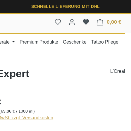
SCHNELLE LIEFERUNG MIT DHL
0,00 €
Ware
eräte
Premium Produkte
Geschenke
Tattoo Pflege
Expert
L'Oreal
€
(69,86 € / 1000 ml)
 MwSt. zzgl. Versandkosten