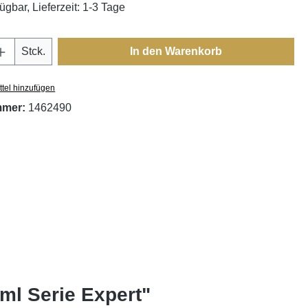
ügbar, Lieferzeit: 1-3 Tage
Anzahl: Gib den gewünschten Wert ein oder
Stck.
In den Warenkorb
tel hinzufügen
mmer:
1462490
ml Serie Expert"