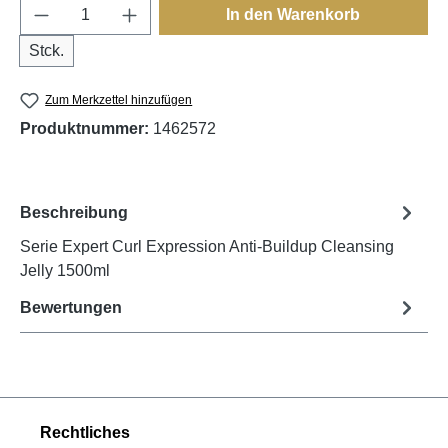
Produkt Anzahl: Gib den gewünschten Wert e
In den Warenkorb
Stck.
Zum Merkzettel hinzufügen
Produktnummer:
1462572
Beschreibung
Serie Expert Curl Expression Anti-Buildup Cleansing
Jelly 1500ml
Bewertungen
Rechtliches