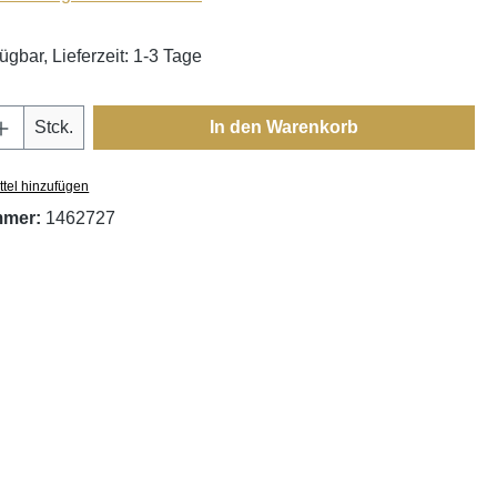
ügbar, Lieferzeit: 1-3 Tage
Anzahl: Gib den gewünschten Wert ein oder
Stck.
In den Warenkorb
tel hinzufügen
mmer:
1462727