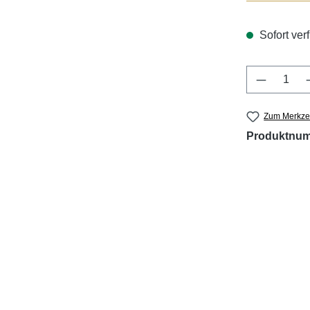
Sofort verf
Produkt 
Zum Merkzet
Produktnu