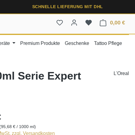
SCHNELLE LIEFERUNG MIT DHL
0,00 €
Ware
eräte
Premium Produkte
Geschenke
Tattoo Pflege
0ml Serie Expert
L'Oreal
€
(95,68 € / 1000 ml)
 MwSt. zzgl. Versandkosten