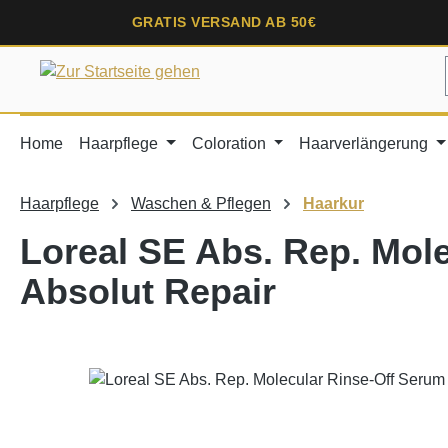
springen
Zur Hauptnavigation springen
GRATIS VERSAND AB 50€
Home
Haarpflege
Coloration
Haarverlängerung
Haarpflege
Waschen & Pflegen
Haarkur
Loreal SE Abs. Rep. Mol
Absolut Repair
Bildergalerie überspringen