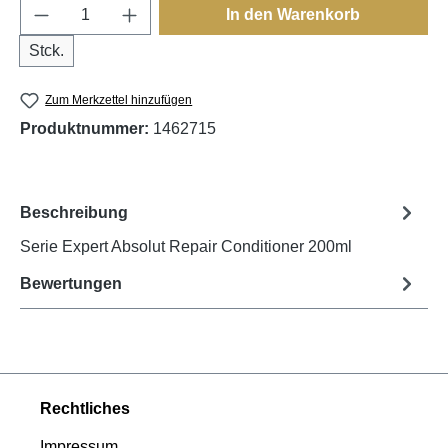
Produkt Anzahl: Gib den gewünschten Wert e
In den Warenkorb
Stck.
Zum Merkzettel hinzufügen
Produktnummer:
1462715
Beschreibung
Serie Expert Absolut Repair Conditioner 200ml
Bewertungen
Rechtliches
Impressum