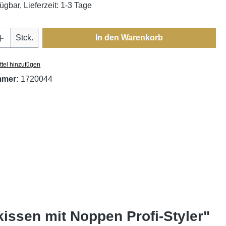
ügbar, Lieferzeit: 1-3 Tage
Anzahl: Gib den gewünschten Wert ein oder
Stck.
In den Warenkorb
tel hinzufügen
mmer:
1720044
issen mit Noppen Profi-Styler"