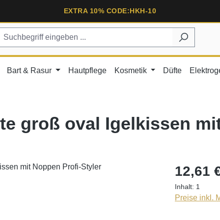
EXTRA 10% CODE:HKH-10
Bart & Rasur
Hautpflege
Kosmetik
Düfte
Elektrog
e groß oval Igelkissen mi
12,61 
Inhalt:
1
Preise inkl.