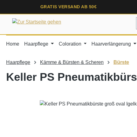
springen
Zur Hauptnavigation springen
GRATIS VERSAND AB 50€
Home
Haarpflege
Coloration
Haarverlängerung
Haarpflege
Kämme & Bürsten & Scheren
Bürste
Keller PS Pneumatikbürst
Bildergalerie überspringen