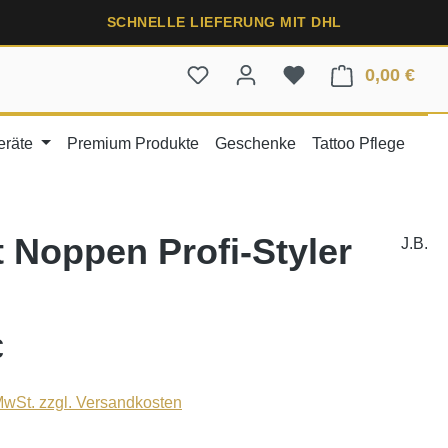
SCHNELLE LIEFERUNG MIT DHL
0,00 €
Ware
eräte
Premium Produkte
Geschenke
Tattoo Pflege
t Noppen Profi-Styler
J.B.
€
 MwSt. zzgl. Versandkosten