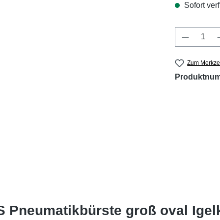
Sofort verf
Produkt 
Zum Merkzet
Produktnu
S Pneumatikbürste groß oval Igelk