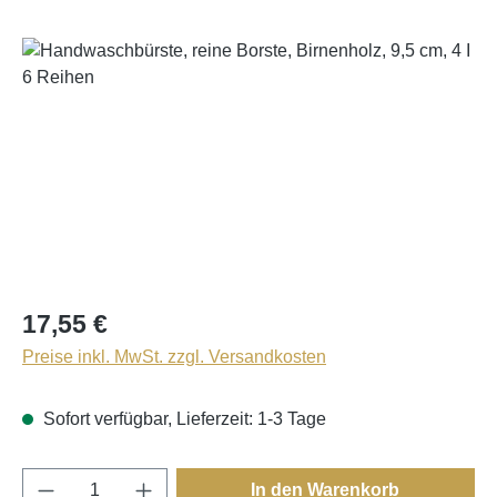
Bildergalerie überspringen
17,55 €
Preise inkl. MwSt. zzgl. Versandkosten
Sofort verfügbar, Lieferzeit: 1-3 Tage
Produkt Anzahl: Gib den gewünschten Wert e
In den Warenkorb