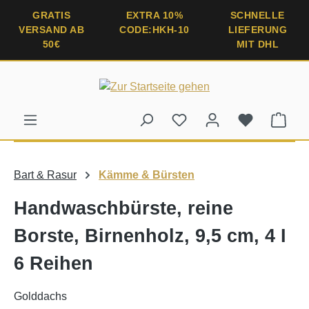
alt springen
GRATIS
EXTRA 10%
SCHNELLE
VERSAND AB
CODE:HKH-10
LIEFERUNG
50€
MIT DHL
Ware
Bart & Rasur
Kämme & Bürsten
Handwaschbürste, reine
Borste, Birnenholz, 9,5 cm, 4 I
6 Reihen
Golddachs