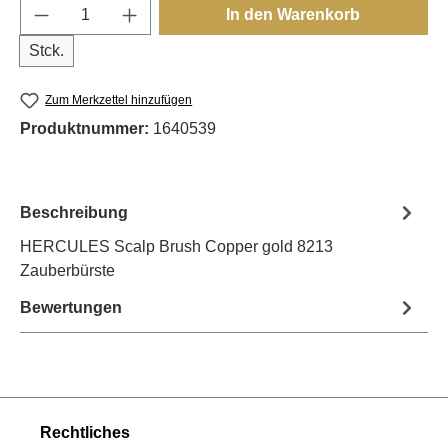
Produkt Anzahl: Gib den gewünschten Wert e
In den Warenkorb
Stck.
Zum Merkzettel hinzufügen
Produktnummer:
1640539
Beschreibung
HERCULES Scalp Brush Copper gold 8213
Zauberbürste
Bewertungen
Rechtliches