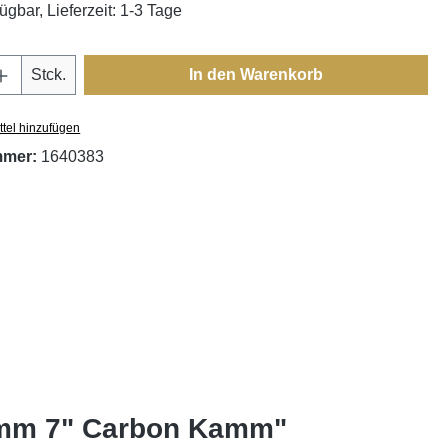
ügbar, Lieferzeit: 1-3 Tage
Anzahl: Gib den gewünschten Wert ein oder
Stck.
In den Warenkorb
tel hinzufügen
mmer:
1640383
amm 7" Carbon Kamm"