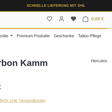
SCHNELLE LIEFERUNG MIT DHL
0,00 €
Ware
eräte
Premium Produkte
Geschenke
Tattoo Pflege
arbon Kamm
Hercules
€
 MwSt. zzgl. Versandkosten