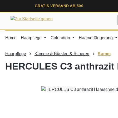
springen
Zur Hauptnavigation springen
GRATIS VERSAND AB 50€
Home
Haarpflege
Coloration
Haarverlängerung
Haarpflege
Kämme & Bürsten & Scheren
Kamm
HERCULES C3 anthrazit
Bildergalerie überspringen