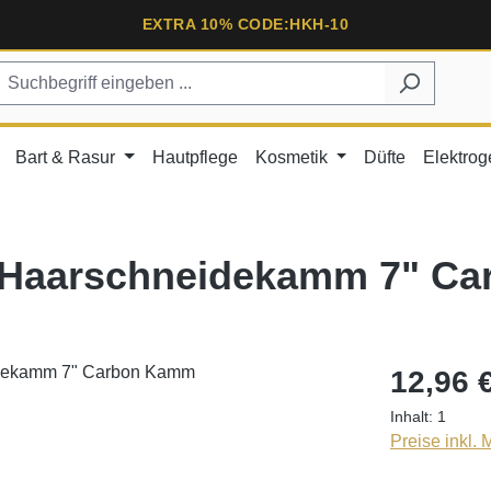
EXTRA 10% CODE:HKH-10
Bart & Rasur
Hautpflege
Kosmetik
Düfte
Elektrog
 Haarschneidekamm 7" C
12,96 
Inhalt:
1
Preise inkl.