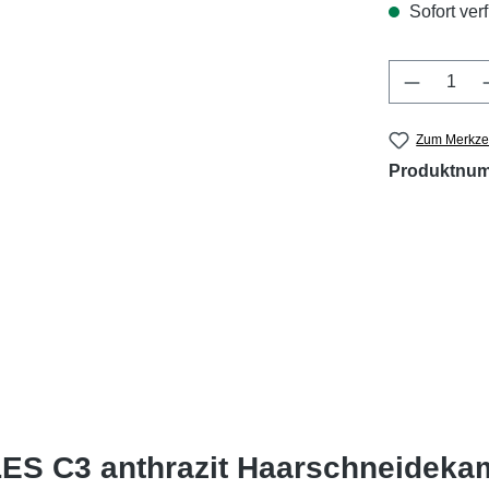
Sofort verf
Produkt 
Zum Merkzet
Produktnu
LES C3 anthrazit Haarschneidek