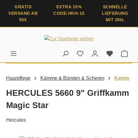
alt springen
GRATIS
EXTRA 10%
SCHNELLE
VERSAND AB
CODE:HKH-10
LIEFERUNG
50€
MIT DHL
Ware
Haarpflege
Kämme & Bürsten & Scheren
Kamm
HERCULES 5660 9" Griffkamm
Magic Star
Hercules