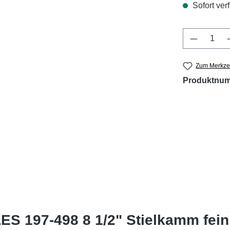
Sofort verf
Produkt 
Zum Merkzet
Produktnu
S 197-498 8 1/2" Stielkamm fein