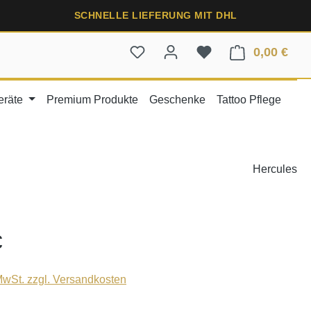
SCHNELLE LIEFERUNG MIT DHL
0,00 €
Ware
eräte
Premium Produkte
Geschenke
Tattoo Pflege
Hercules
€
 MwSt. zzgl. Versandkosten