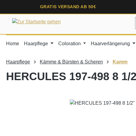
springen
Zur Hauptnavigation springen
GRATIS VERSAND AB 50€
Home
Haarpflege
Coloration
Haarverlängerung
Haarpflege
Kämme & Bürsten & Scheren
Kamm
HERCULES 197-498 8 1/2
Bildergalerie überspringen