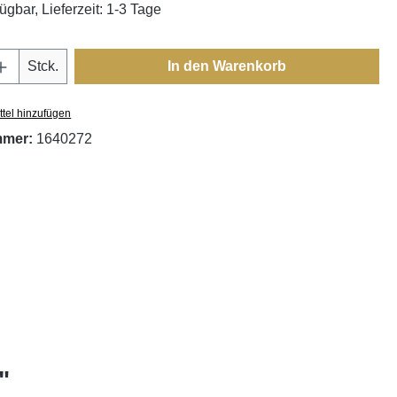
ügbar, Lieferzeit: 1-3 Tage
Anzahl: Gib den gewünschten Wert ein oder
Stck.
In den Warenkorb
tel hinzufügen
mmer:
1640272
"