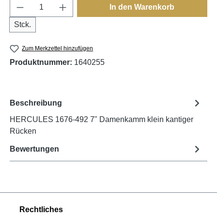
Produkt Anzahl: Gib den gewünschten Wert e
In den Warenkorb
Stck.
Zum Merkzettel hinzufügen
Produktnummer:
1640255
Beschreibung
HERCULES 1676-492 7" Damenkamm klein kantiger
Rücken
Bewertungen
Rechtliches