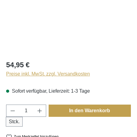
54,95 €
Preise inkl. MwSt. zzgl. Versandkosten
Sofort verfügbar, Lieferzeit: 1-3 Tage
Produkt Anzahl: Gib den gewünschten Wert e
In den Warenkorb
Stck.
Zum Merkzettel hinzufügen