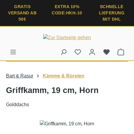
alt springen
GRATIS
EXTRA 10%
SCHNELLE
VERSAND AB
CODE:HKH-10
LIEFERUNG
50€
MIT DHL
Ware
Bart & Rasur
Kämme & Bürsten
Griffkamm, 19 cm, Horn
Golddachs
Bildergalerie überspringen