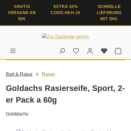
alt springen
GRATIS
EXTRA 10%
SCHNELLE
VERSAND AB
CODE:HKH-10
LIEFERUNG
50€
MIT DHL
Ware
Bart & Rasur
Rasur
Goldachs Rasierseife, Sport, 2-
er Pack a 60g
Golddachs