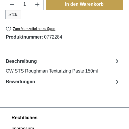
Produkt Anzahl: Gib den gewünschten Wert e
In den Warenkorb
Stck.
Zum Merkzettel hinzufügen
Produktnummer:
0772284
Beschreibung
GW STS Roughman Texturizing Paste 150ml
Bewertungen
Rechtliches
Impressum