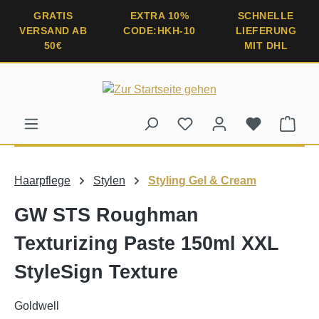
alt springen
GRATIS
EXTRA 10%
SCHNELLE
VERSAND AB
CODE:HKH-10
LIEFERUNG
50€
MIT DHL
Ware
Haarpflege
Stylen
Styling Gel & Cream
GW STS Roughman
Texturizing Paste 150ml XXL
StyleSign Texture
Goldwell