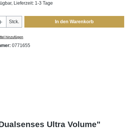
ügbar, Lieferzeit: 1-3 Tage
Anzahl: Gib den gewünschten Wert ein oder
Stck.
In den Warenkorb
tel hinzufügen
mmer:
0771655
Dualsenses Ultra Volume"