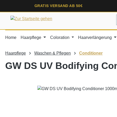
springen
Zur Hauptnavigation springen
GRATIS VERSAND AB 50€
Home
Haarpflege
Coloration
Haarverlängerung
Haarpflege
Waschen & Pflegen
Conditioner
GW DS UV Bodifying Con
Bildergalerie überspringen