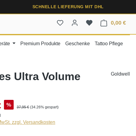
SCHNELLE LIEFERUNG MIT DHL
0,00 €
Ware
eräte
Premium Produkte
Geschenke
Tattoo Pflege
es Ultra Volume
Goldwell
€
%
37,95 €
(34.26% gespart)
l
 MwSt. zzgl. Versandkosten