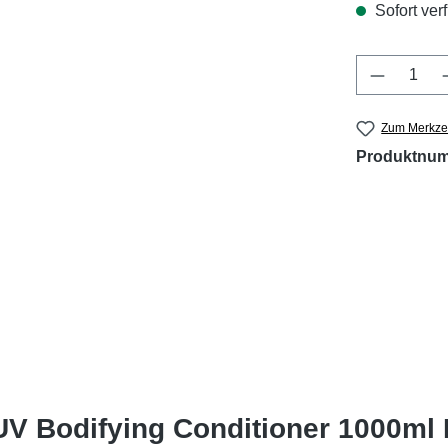
Sofort verf
Produkt 
Zum Merkzet
Produktnu
V Bodifying Conditioner 1000ml 