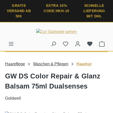
alt springen
GRATIS
EXTRA 10%
SCHNELLE
VERSAND AB
CODE:HKH-10
LIEFERUNG
50€
MIT DHL
Ware
Haarpflege
Waschen & Pflegen
Haarkur
GW DS Color Repair & Glanz
Balsam 75ml Dualsenses
Goldwell