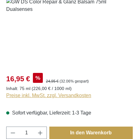
Bildergalerie überspringen
%
16,95 €
24,95 €
(32.06% gespart)
Inhalt:
75 ml
(226,00 € / 1000 ml)
Preise inkl. MwSt. zzgl. Versandkosten
Sofort verfügbar, Lieferzeit: 1-3 Tage
Produkt Anzahl: Gib den gewünschten Wert e
In den Warenkorb