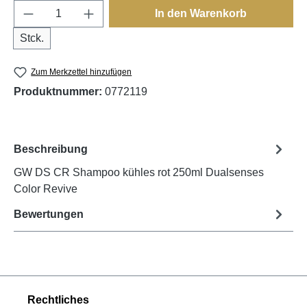
Produkt Anzahl: Gib den gewünschten Wert e
In den Warenkorb
Stck.
Zum Merkzettel hinzufügen
Produktnummer:
0772119
Beschreibung
GW DS CR Shampoo kühles rot 250ml Dualsenses
Color Revive
Bewertungen
Rechtliches