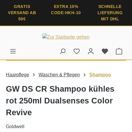
alt springen
GRATIS
EXTRA 10%
SCHNELLE
VERSAND AB
CODE:HKH-10
LIEFERUNG
50€
MIT DHL
Ware
Haarpflege
Waschen & Pflegen
Shampoo
GW DS CR Shampoo kühles
rot 250ml Dualsenses Color
Revive
Goldwell