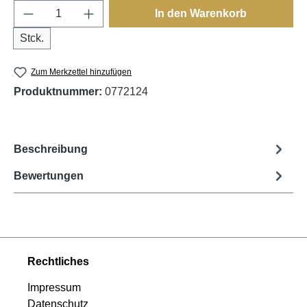
Produkt Anzahl: Gib den gewünschten Wert e
In den Warenkorb
Stck.
Zum Merkzettel hinzufügen
Produktnummer:
0772124
Beschreibung
Bewertungen
Rechtliches
Impressum
Datenschutz