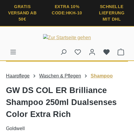
alt springen
GRATIS
EXTRA 10%
SCHNELLE
VERSAND AB
CODE:HKH-10
LIEFERUNG
50€
MIT DHL
Ware
Haarpflege
Waschen & Pflegen
Shampoo
GW DS COL ER Brilliance
Shampoo 250ml Dualsenses
Color Extra Rich
Goldwell