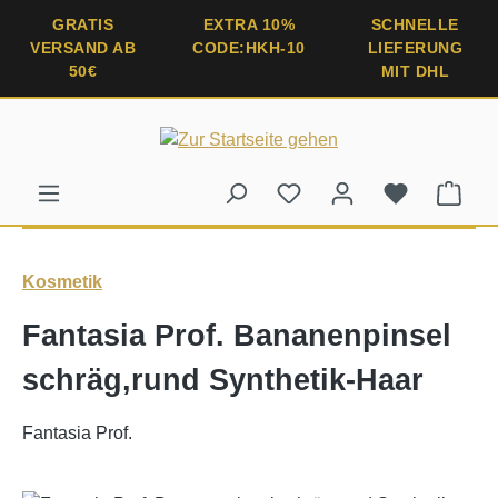
alt springen
GRATIS
EXTRA 10%
SCHNELLE
VERSAND AB
CODE:HKH-10
LIEFERUNG
50€
MIT DHL
Ware
Kosmetik
Fantasia Prof. Bananenpinsel
schräg,rund Synthetik-Haar
Fantasia Prof.