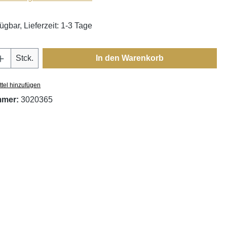
ügbar, Lieferzeit: 1-3 Tage
Anzahl: Gib den gewünschten Wert ein oder
Stck.
In den Warenkorb
tel hinzufügen
mmer:
3020365