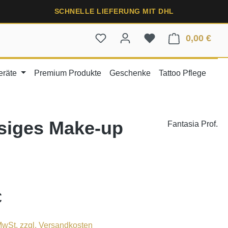
SCHNELLE LIEFERUNG MIT DHL
0,00 €
Ware
eräte
Premium Produkte
Geschenke
Tattoo Pflege
ssiges Make-up
Fantasia Prof.
€
 MwSt. zzgl. Versandkosten