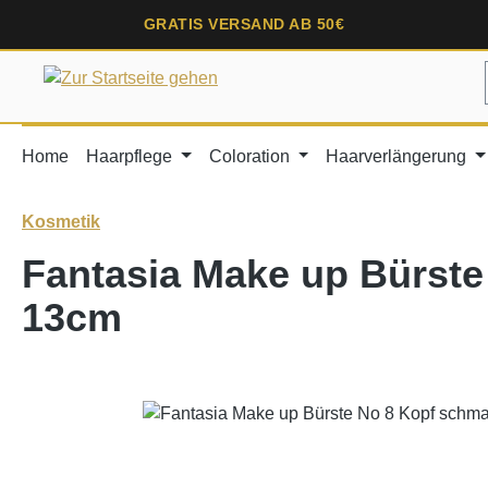
springen
Zur Hauptnavigation springen
GRATIS VERSAND AB 50€
Home
Haarpflege
Coloration
Haarverlängerung
Kosmetik
Fantasia Make up Bürste
13cm
Bildergalerie überspringen