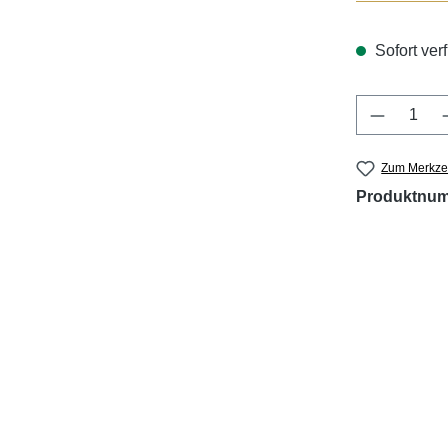
Sofort verf
Produkt 
Zum Merkzet
Produktnu