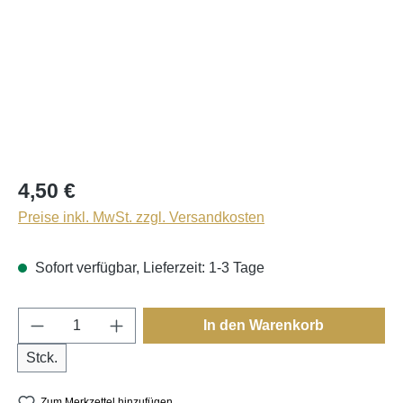
4,50 €
Preise inkl. MwSt. zzgl. Versandkosten
Sofort verfügbar, Lieferzeit: 1-3 Tage
Produkt Anzahl: Gib den gewünschten Wert e
In den Warenkorb
Stck.
Zum Merkzettel hinzufügen