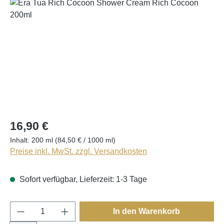
Bildergalerie überspringen
16,90 €
Inhalt:
200 ml
(84,50 € / 1000 ml)
Preise inkl. MwSt. zzgl. Versandkosten
Sofort verfügbar, Lieferzeit: 1-3 Tage
Produkt Anzahl: Gib den gewünschten Wert e
In den Warenkorb