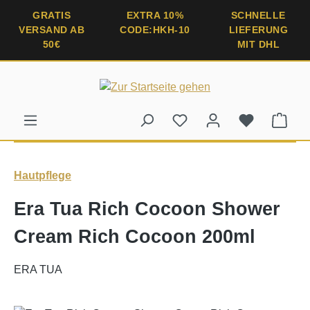
alt springen
GRATIS
EXTRA 10%
SCHNELLE
VERSAND AB
CODE:HKH-10
LIEFERUNG
50€
MIT DHL
Ware
Hautpflege
Era Tua Rich Cocoon Shower
Cream Rich Cocoon 200ml
ERA TUA