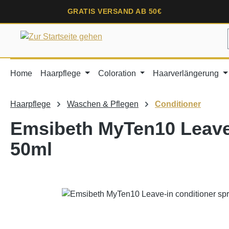
springen
Zur Hauptnavigation springen
GRATIS VERSAND AB 50€
Home
Haarpflege
Coloration
Haarverlängerung
Haarpflege
Waschen & Pflegen
Conditioner
Emsibeth MyTen10 Leave-
50ml
Bildergalerie überspringen