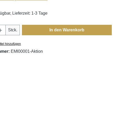
ügbar, Lieferzeit: 1-3 Tage
Anzahl: Gib den gewünschten Wert ein oder
Stck.
In den Warenkorb
tel hinzufügen
mmer:
EMI00001-Aktion