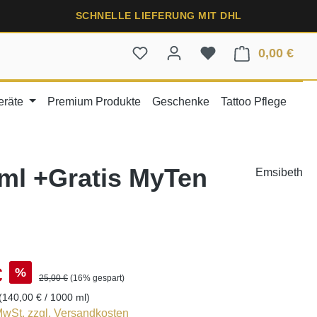
SCHNELLE LIEFERUNG MIT DHL
0,00 €
Ware
eräte
Premium Produkte
Geschenke
Tattoo Pflege
 ml +Gratis MyTen
Emsibeth
€
%
25,00 €
(16% gespart)
(140,00 € / 1000 ml)
 MwSt. zzgl. Versandkosten