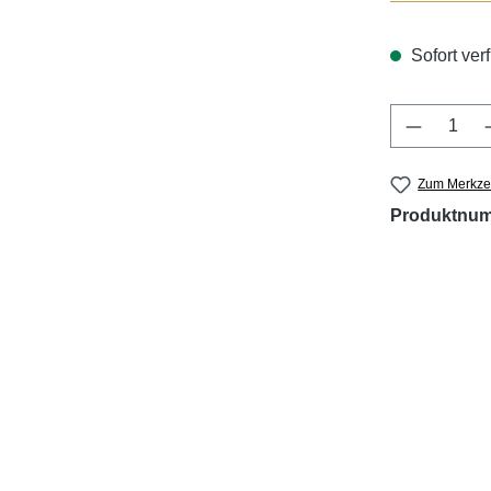
Sofort verf
Produkt 
Zum Merkzet
Produktnu