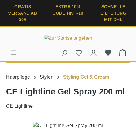
alt springen
GRATIS
EXTRA 10%
SCHNELLE
VERSAND AB
CODE:HKH-10
LIEFERUNG
50€
MIT DHL
Ware
Haarpflege
Stylen
Styling Gel & Cream
CE Lightline Gel Spray 200 ml
CE Lightline
Bildergalerie überspringen