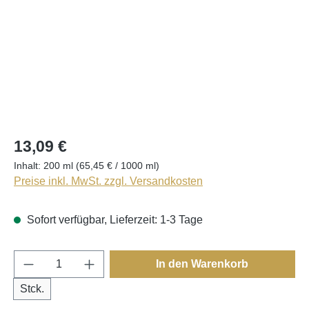
13,09 €
Inhalt:
200 ml
(65,45 € / 1000 ml)
Preise inkl. MwSt. zzgl. Versandkosten
Sofort verfügbar, Lieferzeit: 1-3 Tage
Produkt Anzahl: Gib den gewünschten Wert e
In den Warenkorb
Stck.