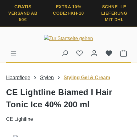
alt springen
GRATIS
EXTRA 10%
SCHNELLE
VERSAND AB
CODE:HKH-10
LIEFERUNG
50€
MIT DHL
Ware
Haarpflege
Stylen
Styling Gel & Cream
CE Lightline Biamed I Hair
Tonic Ice 40% 200 ml
CE Lightline