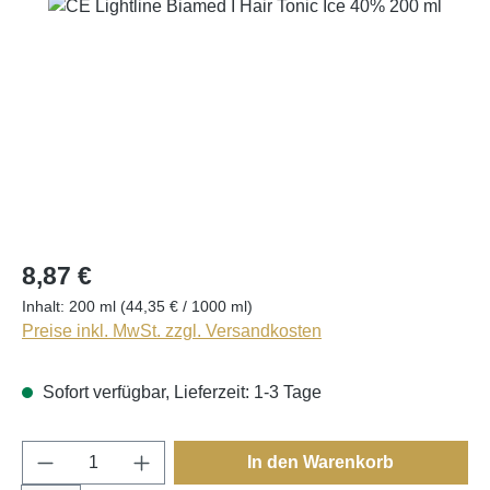
Bildergalerie überspringen
8,87 €
Inhalt:
200 ml
(44,35 € / 1000 ml)
Preise inkl. MwSt. zzgl. Versandkosten
Sofort verfügbar, Lieferzeit: 1-3 Tage
Produkt Anzahl: Gib den gewünschten Wert e
In den Warenkorb