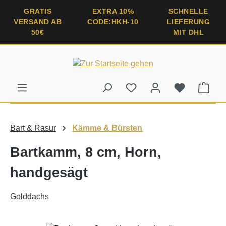
alt springen
GRATIS
EXTRA 10%
SCHNELLE
VERSAND AB
CODE:HKH-10
LIEFERUNG
50€
MIT DHL
Ware
Bart & Rasur
Kämme & Bürsten
Bartkamm, 8 cm, Horn,
handgesägt
Golddachs